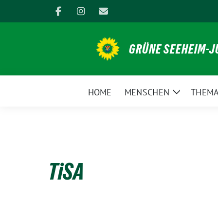
Weiter
zum
Inhalt
GRÜNE SEEHEIM-
HOME
MENSCHEN
THEM
Zeige
Untermen
TiSA