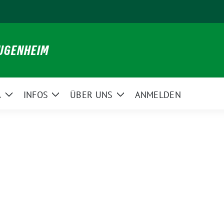
JUGENHEIM
A
INFOS
ÜBER UNS
ANMELDEN
Zeige
Zeige
Zeige
ü
Untermenü
Untermenü
Untermenü