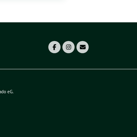
ado eG
.