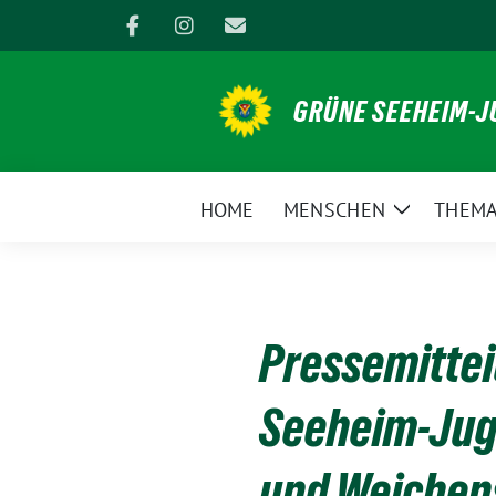
Weiter
zum
Inhalt
GRÜNE SEEHEIM-
HOME
MENSCHEN
THEM
Zeige
Untermen
Pressemittei
Seeheim-Juge
und Weichen