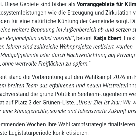
. Diese Gebiete sind bisher als
Vorranggebiete für Kli
kosystemleistungen wie die Erzeugung und Zirkulation vo
den für eine natürliche Kühlung der Gemeinde sorgt. Die
 eine weitere Bebauung im Außenbereich ab und setzen s
er Regionalplan selbst vorsieht“
, betont
Katja Ebert
, Frak
zten Jahren sind zahlreiche Wohnprojekte realisiert worde
Minigolfgelände oder durch Nachverdichtung auf Privatgr
ohne wertvolle Freiflächen zu opfern.“
beit stand die Vorbereitung auf den Wahlkampf 2026 im 
nem breiten Team aus erfahrenen und neuen Mitstreiter
inn
Sachverstand die grüne Politik in Seeheim-Jugenheim wei
at auf Platz 2 der Grünen-Liste.
„Unser Ziel ist klar: Wir 
r eine klimagerechte, soziale und lebenswerte Zukunft uns
kommenden Wochen ihre Wahlkampfstrategie finalisieren 
te Legislaturperiode konkretisieren.