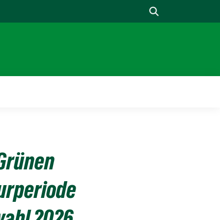
Suche
 Grünen
urperiode
wahl 2026