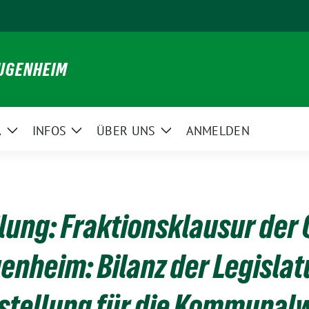
JUGENHEIM
A
INFOS
ÜBER UNS
ANMELDEN
Zeige
Zeige
Zeige
ü
Untermenü
Untermenü
Untermenü
lung: Fraktionsklausur der
nheim: Bilanz der Legislat
stellung für die Kommunal