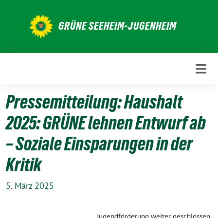
Weiter
zum
GRÜNE SEEHEIM-JUGENHEIM
Inhalt
Pressemitteilung: Haushalt
2025: GRÜNE lehnen Entwurf ab
– Soziale Einsparungen in der
Kritik
5. März 2025
Jugendförderung weiter geschlossen