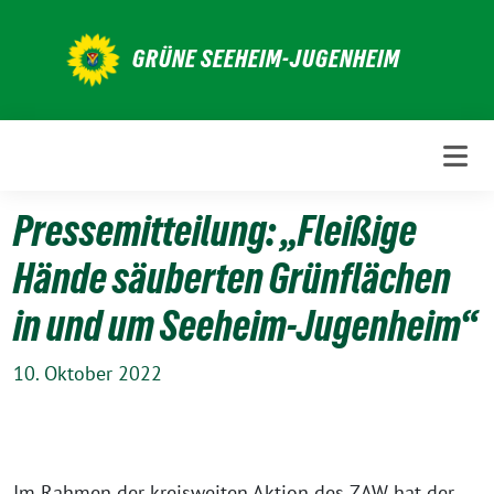
Weiter
zum
GRÜNE SEEHEIM-JUGENHEIM
Inhalt
Pressemitteilung: „Fleißige
Hände säuberten Grünflächen
in und um Seeheim-Jugenheim“
10. Oktober 2022
Im Rahmen der kreisweiten Aktion des ZAW hat der