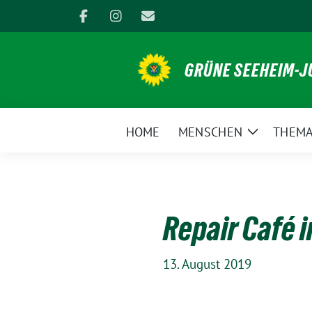
Weiter
zum
Inhalt
GRÜNE SEEHEIM-
HOME
MENSCHEN
THEM
Zeige
Untermen
Repair Café 
13. August 2019