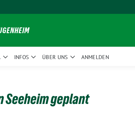
JUGENHEIM
A
INFOS
ÜBER UNS
ANMELDEN
Zeige
Zeige
Zeige
ü
Untermenü
Untermenü
Untermenü
in Seeheim geplant