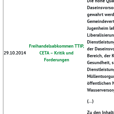
Die hohe Qual
Daseinsvorso
gewahrt werd
Gemeindevert
Jugenheim leh
Liberalisieru
Dienstleistun
Freihandelsabkommen TTIP,
der Daseinsvo
29.10.2014
CETA – Kritik und
Bereich, der 
Forderungen
Gesundheit, s
Dienstleistu
Müllentsorgu
öffentlichen 
Wasserversor
(…)
Zu den Inhalt