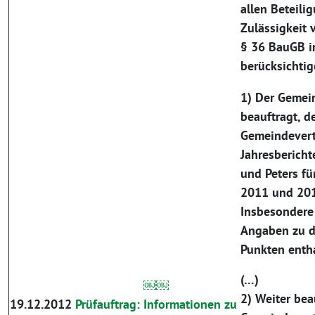
allen Beteili
Zulässigkeit
§ 36 BauGB i
berücksichtig
1) Der Gemei
beauftragt, d
Gemeindevert
Jahresbericht
und Peters fü
2011 und 201
Insbesondere 
Angaben zu d
Punkten enth
(…)
￼￼
2) Weiter bea
19.12.2012
Prüfauftrag: Informationen zu