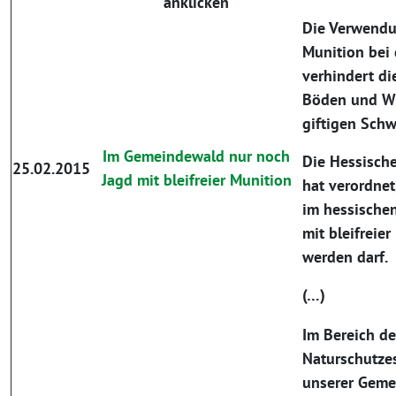
anklicken
Die Verwendun
Munition bei 
verhindert di
Böden und Wi
giftigen Schw
Im Gemeindewald nur noch
Die Hessisch
25.02.2015
Jagd mit bleifreier Munition
hat verordnet
im hessischen
mit bleifreie
werden darf.
(…)
Im Bereich d
Naturschutzes
unserer Geme