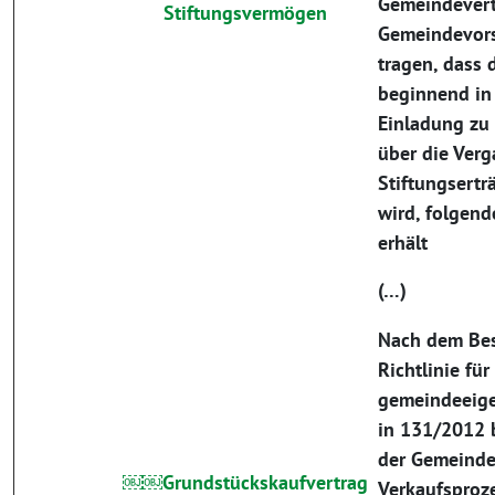
Gemeindevert
Stiftungsvermögen
Gemeindevors
tragen, dass 
beginnend in
Einladung zu 
über die Ver
Stiftungsertr
wird, folgend
erhält
(…)
Nach dem Bes
Richtlinie fü
gemeindeeige
in 131/2012 
der Gemeinde
￼￼Grundstückskaufvertrag
Verkaufsproz