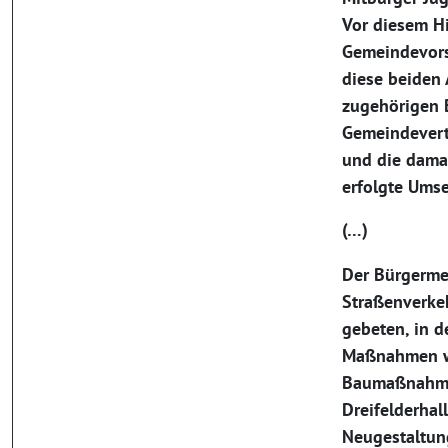
Vor diesem H
Gemeindevors
diese beiden 
zugehörigen 
Gemeindevert
und die damal
erfolgte Ums
(…)
Der Bürgerme
Straßenverke
gebeten, in d
Maßnahmen w
Baumaßnahm
Dreifelderhal
Neugestaltun