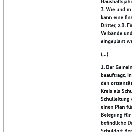
Haushaltsjahr
3. Wie und i
kann eine fin
Dritter, z.B. 
Verbände un
eingeplant w
(…)
1. Der Gemei
beauftragt, i
den ortsansä
Kreis als Schu
Schulleitung 
einen Plan fu
Belegung für
befindliche D
Schuldorf Be